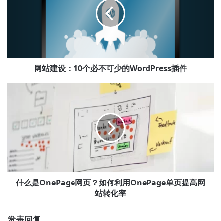
设：
10
个
必
不
可
少
网站建设：10个必不可少的WordPress插件
的
WordPress
什
插
么
件
是
OnePage
网
页？
如
何
利
用
什么是OnePage网页？如何利用OnePage单页提高网
OnePage
站转化率
单
页
发表回复