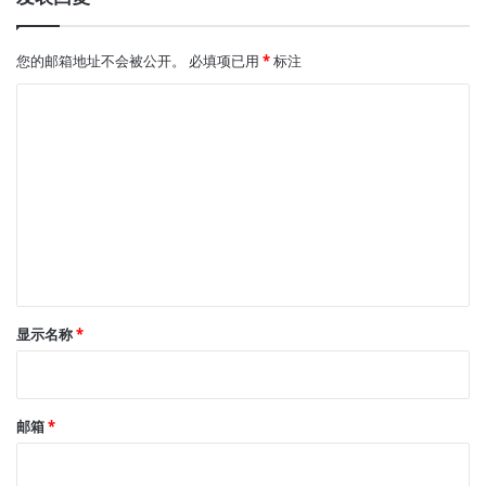
提
高
网
您的邮箱地址不会被公开。
必填项已用
*
标注
站
转
评
化
论
率
*
显示名称
*
邮箱
*