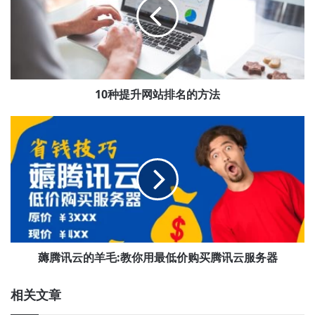
升
网
站
排
名
的
方
10种提升网站排名的方法
法
薅
腾
讯
云
的
羊
毛:
教
你
用
薅腾讯云的羊毛:教你用最低价购买腾讯云服务器
最
低
相关文章
价
购