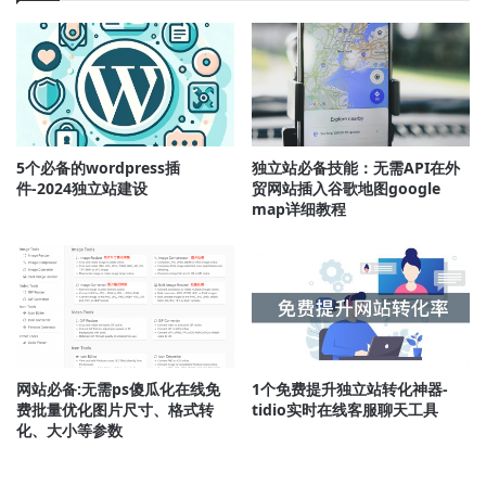
买
腾
讯
云
服
务
器
5个必备的wordpress插
独立站必备技能：无需API在外
件-2024独立站建设
贸网站插入谷歌地图google
map详细教程
网站必备:无需ps傻瓜化在线免
1个免费提升独立站转化神器-
费批量优化图片尺寸、格式转
tidio实时在线客服聊天工具
化、大小等参数