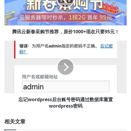
采
购
节
推
荐，
腾讯云新春采购节推荐，原价1000+现在只要95元！
原
价
忘
1000+现
记
在
wordpress
只
后
要
台
95
账
元！
号
密
码
通
忘记wordpress后台账号密码通过数据库重置
过
wordpress密码
数
据
相关文章
库
重