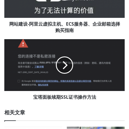
云
虚
拟
主
网站建设-阿里云虚拟主机、ECS服务器、企业邮箱选择
机、
购买指南
ECS
服
宝
务
塔
器、
面
企
板
业
续
邮
期
箱
SSL
选
证
择
书
购
操
宝塔面板续期SSL证书操作方法
买
作
指
方
相关文章
南
法