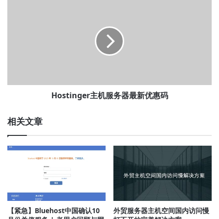
元
Hostinger
和
主
美
机
元？
服
这
务
几
器
个
最
技
新
巧
优
帮
惠
Hostinger主机服务器最新优惠码
你
码
轻
相关文章
松
解
决！
【紧急】Bluehost中国确认10
外贸服务器主机空间国内访问慢