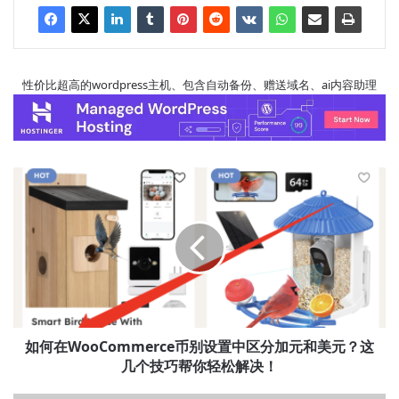
性价比超高的wordpress主机、包含自动备份、赠送域名、ai内容助理
如
何
在
WooCommerce
币
别
设
置
中
区
如何在WooCommerce币别设置中区分加元和美元？这
分
几个技巧帮你轻松解决！
加