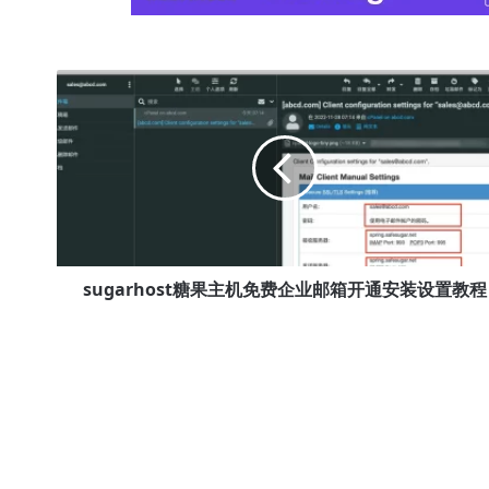
sugarhost
糖
果
主
机
免
费
企
业
邮
sugarhost糖果主机免费企业邮箱开通安装设置教程
箱
开
通
安
装
设
置
教