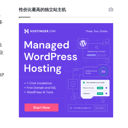
性价比最高的独立站主机
，
多
地
业
HP