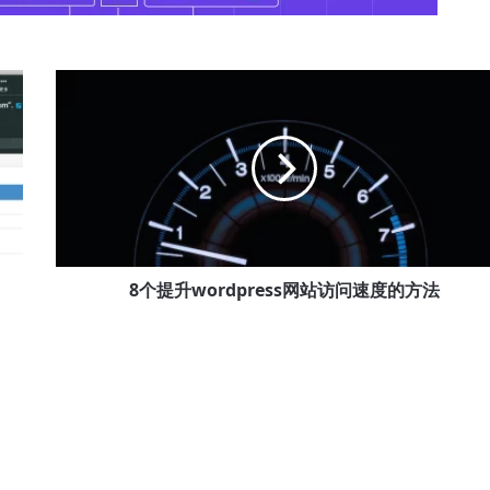
8
个
提
升
wordpress
网
站
访
问
速
8个提升wordpress网站访问速度的方法
度
的
方
法