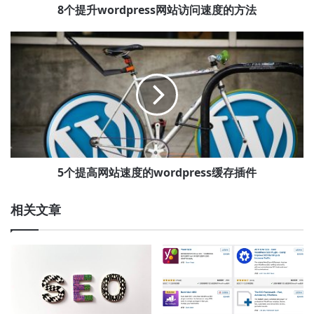
速
8个提升wordpress网站访问速度的方法
度
的
5
方
个
法
提
高
网
站
速
度
的
wordpress
5个提高网站速度的wordpress缓存插件
缓
存
相关文章
插
件